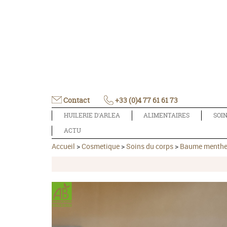
Contact
+33 (0)4 77 61 61 73
HUILERIE D'ARLEA
ALIMENTAIRES
SOI
ACTU
Accueil
>
Cosmetique
>
Soins du corps
>
Baume menthe-o