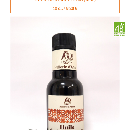
10 cL /
8.20 €